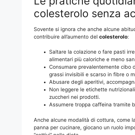
Le pratiche quotidian
colesterolo senza a
Sovente si ignora che anche alcune abitu
contribuire all’aumento del
colesterolo
:
Saltare la colazione o fare pasti ir
alimentari più caloriche e meno san
Consumare prevalentemente cibo da
grassi invisibili e scarso in fibre o m
Abusare degli aperitivi, accompagna
Non leggere le etichette nutrizionali
zuccheri nei prodotti.
Assumere troppa caffeina tramite 
Anche alcune modalità di cottura, come la f
panna per cucinare, giocano un ruolo impor
“cattivi” nella dieta.