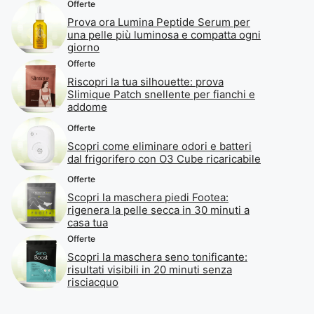
Offerte
Prova ora Lumina Peptide Serum per
una pelle più luminosa e compatta ogni
giorno
Offerte
Riscopri la tua silhouette: prova
Slimique Patch snellente per fianchi e
addome
Offerte
Scopri come eliminare odori e batteri
dal frigorifero con O3 Cube ricaricabile
Offerte
Scopri la maschera piedi Footea:
rigenera la pelle secca in 30 minuti a
casa tua
Offerte
Scopri la maschera seno tonificante:
risultati visibili in 20 minuti senza
risciacquo