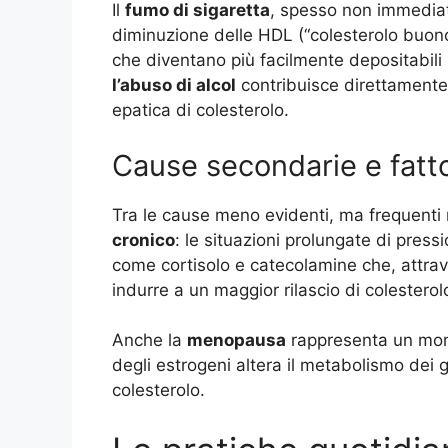
Il
fumo di sigaretta
, spesso non immediat
diminuzione delle HDL (“colesterolo buono
che diventano più facilmente depositabili n
l’abuso di alcol
contribuisce direttamente 
epatica di colesterolo.
Cause secondarie e fatto
Tra le cause meno evidenti, ma frequenti 
cronico
: le situazioni prolungate di press
come cortisolo e catecolamine che, attra
indurre a un maggior rilascio di colestero
Anche la
menopausa
rappresenta un mome
degli estrogeni altera il metabolismo dei
colesterolo.