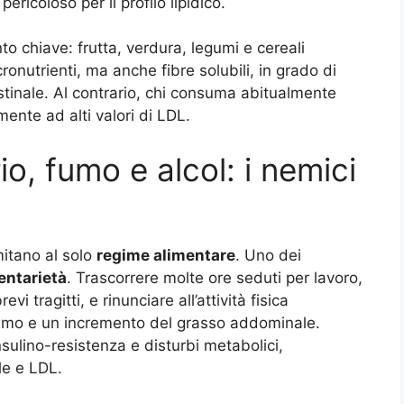
ricoloso per il profilo lipidico.
o chiave: frutta, verdura, legumi e cereali
ronutrienti, ma anche fibre solubili, in grado di
estinale. Al contrario, chi consuma abitualmente
ente ad alti valori di LDL.
io, fumo e alcol: i nemici
mitano al solo
regime alimentare
. Uno dei
entarietà
. Trascorrere molte ore seduti per lavoro,
i tragitti, e rinunciare all’attività fisica
smo e un incremento del grasso addominale.
insulino-resistenza e disturbi metabolici,
ale e LDL.