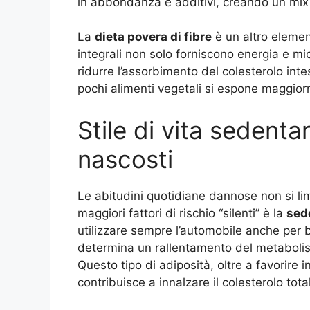
in abbondanza e additivi, creando un mix pe
La
dieta povera di fibre
è un altro element
integrali non solo forniscono energia e mic
ridurre l’assorbimento del colesterolo int
pochi alimenti vegetali si espone maggiorm
Stile di vita sedentar
nascosti
Le abitudini quotidiane dannose non si li
maggiori fattori di rischio “silenti” è la
sed
utilizzare sempre l’automobile anche per brev
determina un rallentamento del metaboli
Questo tipo di adiposità, oltre a favorire 
contribuisce a innalzare il colesterolo tot