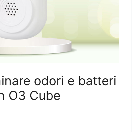
nare odori e batteri
con O3 Cube