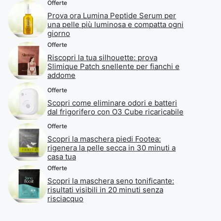
Offerte
Prova ora Lumina Peptide Serum per
una pelle più luminosa e compatta ogni
giorno
Offerte
Riscopri la tua silhouette: prova
Slimique Patch snellente per fianchi e
addome
Offerte
Scopri come eliminare odori e batteri
dal frigorifero con O3 Cube ricaricabile
Offerte
Scopri la maschera piedi Footea:
rigenera la pelle secca in 30 minuti a
casa tua
Offerte
Scopri la maschera seno tonificante:
risultati visibili in 20 minuti senza
risciacquo