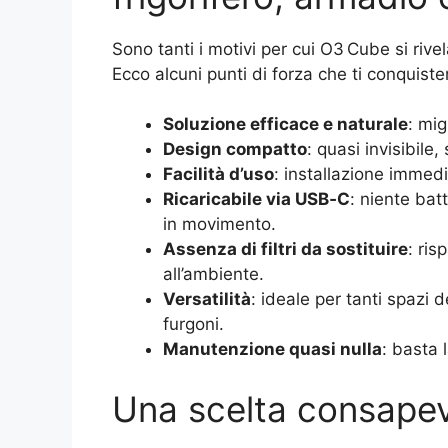
Sono tanti i motivi per cui O3 Cube si rivela 
Ecco alcuni punti di forza che ti conquist
Soluzione efficace e naturale
: mig
Design compatto
: quasi invisibile
Facilità d’uso
: installazione immedi
Ricaricabile via USB‑C
: niente bat
in movimento.
Assenza di filtri da sostituire
: ris
all’ambiente.
Versatilità
: ideale per tanti spazi
furgoni.
Manutenzione quasi nulla
: basta 
Una scelta consapev