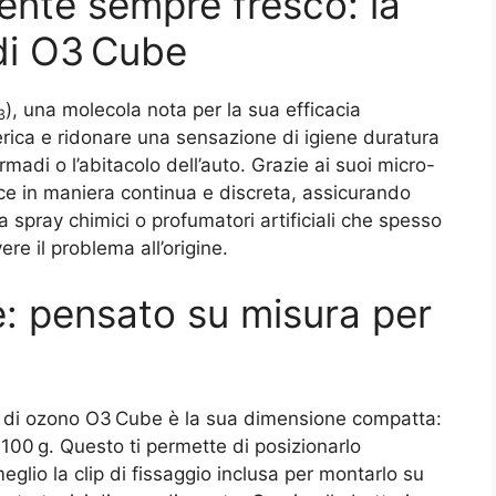
iente sempre fresco: la
di O3 Cube
), una molecola nota per la sua efficacia
3
terica e ridonare una sensazione di igiene duratura
rmadi o l’abitacolo dell’auto. Grazie ai suoi micro-
gisce in maniera continua e discreta, assicurando
 spray chimici o profumatori artificiali che spesso
re il problema all’origine.
e: pensato su misura per
e di ozono O3 Cube è la sua dimensione compatta:
100 g. Questo ti permette di posizionarlo
eglio la clip di fissaggio inclusa per montarlo su