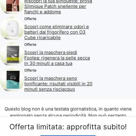
Riscopri la tua silhouette: prova
Slimique Patch snellente per
fianchi e addome
Offerte
Scopri come eliminare odori e
batteri dal frigorifero con O3
Cube ricaricabile
Offerte
Scopri la maschera piedi
Footea: rigenera la pelle secca
in 30 minuti a casa tua
Offerte
Scopri la maschera seno
tonificante: risultati visibili in 20
minuti senza risciacquo
Questo blog non è una testata giornalistica, in quanto viene
aggiornato senza alcuna periodicità. Non può pertanto
considerarsi un prodotto editoriale ai sensi della legge n. 62
Offerta limitata: approfitta subito!
del 07.03.2001.
©2026 di Aliados Srl C.da Piana Romana snc, 90010 Lascari