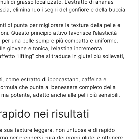
muli di grasso localizzato. L’estratto di ananas
iscia, eliminando i segni del gonfiore e della buccia
nti di punta per migliorare la texture della pelle e
i. Questo principio attivo favorisce l’elasticità
 per una pelle sempre più compatta e uniforme.
lle giovane e tonica, l’elastina incrementa
fetto “lifting” che si traduce in glutei più sollevati,
i, come estratto di ippocastano, caffeina e
 formula che punta al benessere completo della
ma potente, adatto anche alle pelli più sensibili.
apido nei risultati
 la sua texture leggera, non untuosa e di rapido
no per prendersi cura dei propri glutei e ottenere