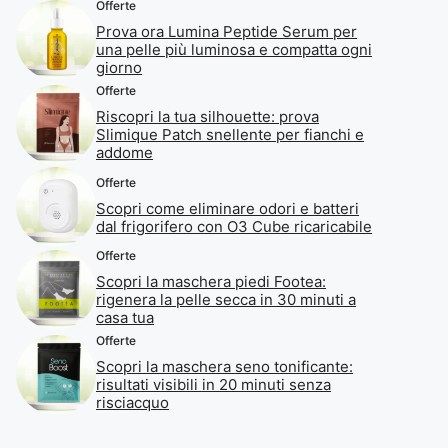
Offerte
Prova ora Lumina Peptide Serum per
una pelle più luminosa e compatta ogni
giorno
Offerte
Riscopri la tua silhouette: prova
Slimique Patch snellente per fianchi e
addome
Offerte
Scopri come eliminare odori e batteri
dal frigorifero con O3 Cube ricaricabile
Offerte
Scopri la maschera piedi Footea:
rigenera la pelle secca in 30 minuti a
casa tua
Offerte
Scopri la maschera seno tonificante:
risultati visibili in 20 minuti senza
risciacquo