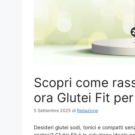
Scopri come rass
ora Glutei Fit per 
5 Settembre 2025
di
Redazione
Desideri glutei sodi, tonici e compatti sen
costosi? Glutei Fit è la soluzione ideale p