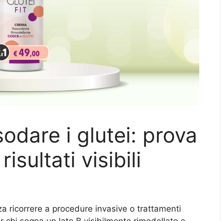
odare i glutei: prova
risultati visibili
za ricorrere a procedure invasive o trattamenti
er chi sogna un lato B visibilmente rimodellato e