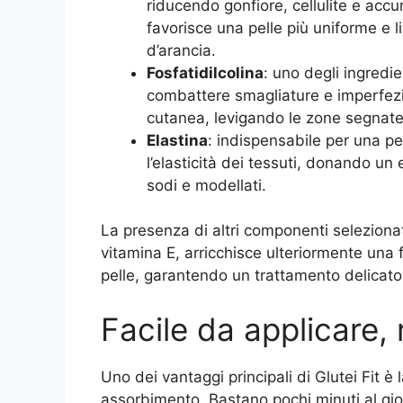
riducendo gonfiore, cellulite e accu
favorisce una pelle più uniforme e l
d’arancia.
Fosfatidilcolina
: uno degli ingredie
combattere smagliature e imperfezion
cutanea, levigando le zone segnate
Elastina
: indispensabile per una pe
l’elasticità dei tessuti, donando un ef
sodi e modellati.
La presenza di altri componenti selezionat
vitamina E, arricchisce ulteriormente una
pelle, garantendo un trattamento delicato 
Facile da applicare, r
Uno dei vantaggi principali di Glutei Fit è
assorbimento. Bastano pochi minuti al gior