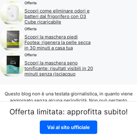
Offerte
Scopri come eliminare odori e
batteri dal frigorifero con O3
Cube ricaricabile
Offerte
Scopri la maschera piedi
Footea: rigenera la pelle secca
in 30 minuti a casa tua
Offerte
Scopri la maschera seno
tonificante: risultati visibili in 20
minuti senza risciacquo
Questo blog non è una testata giornalistica, in quanto viene
aggiornato senza alcuna periodicità. Non può pertanto
considerarsi un prodotto editoriale ai sensi della legge n. 62
Offerta limitata: approfitta subito!
del 07.03.2001.
©2026 di Aliados Srl C.da Piana Romana snc, 90010 Lascari
Vai al sito ufficiale
(PA) P.IVA 07262700821
Disclaimer
|
Privacy Policy